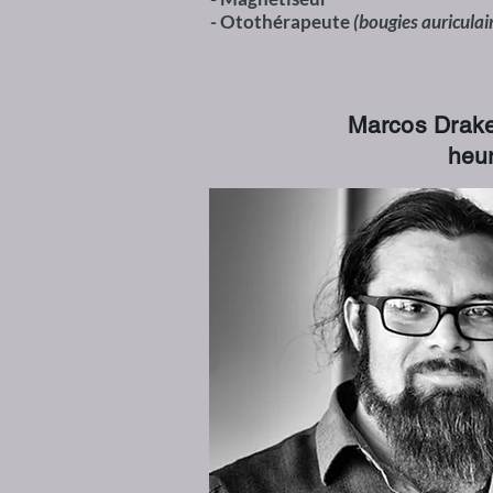
- Otothérapeute
(bougies auriculair
Marcos Drake,
heur