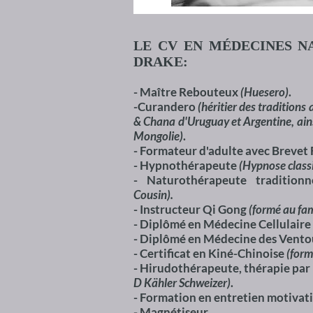
LE CV EN MÉDECINES N
DRAKE:
- Maître Rebouteux
(Huesero)
.
-Curandero
(héritier des tradition
& Chana d'Uruguay et Argentine, ainsi
Mongolie)
.
- Formateur d'adulte avec Brevet 
- Hypnothérapeute
(Hypnose class
- Naturothérapeute tradition
Cousin).
- Instructeur Qi Gong
(formé au fa
- Diplômé en Médecine Cellulaire
- Diplômé en Médecine des Vent
- Certificat en Kiné-Chinoise
(form
- Hirudothérapeute, thérapie par
D Kähler Schweizer)
.
- Formation en entretien motivat
- Magnétiseur