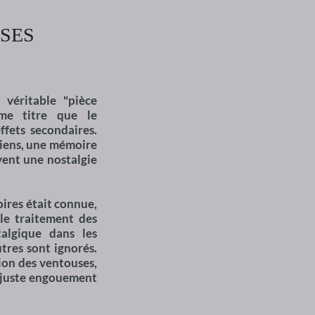
SES
 véritable "pièce
ême titre que le
ffets secondaires.
ciens, une mémoire
vent une nostalgie
oires était connue,
 le traitement des
talgique dans les
tres sont ignorés.
tion des ventouses,
n juste engouement