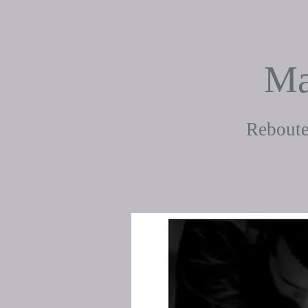
Ma
Reboute