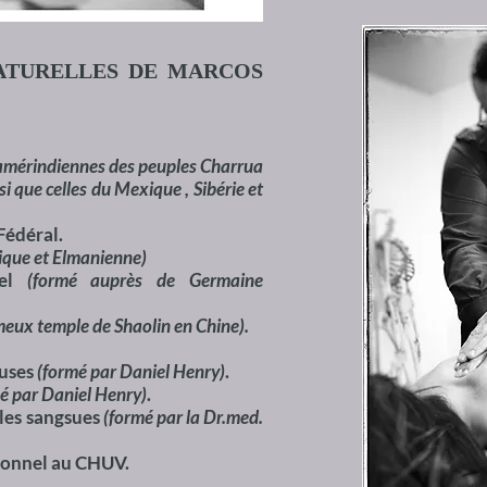
ATURELLES DE MARCOS
s amérindiennes des peuples Charrua
 que celles du Mexique , Sibérie et
Fédéral.
ique et Elmanienne)
nel
(formé auprès de Germaine
meux temple de Shaolin en Chine).
ouses
(formé par Daniel Henry)
.
é par Daniel Henry)
.
 les sangsues
(formé par la Dr.med.
ionnel au CHUV.