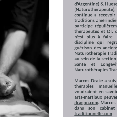
d'Argentine) & Hues
(Naturothérapeute),
continue a recevoir 
traditions amérindie
participe régulière
thérapeutes et Dr. d
n'est plus à faire.
discipline qui reg
guérison des ancien
Naturothérapie Tradit
au sein de la section
Santé et Longév
Naturothérapies Trad
Marcos Drake a suiv
thérapies manuel
voudraient en savoi
arts-martiaux peuven
dragon.com
. Marcos
dans son cabine
traditionnelle.com