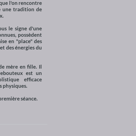
 que l'on rencontre
 une tradition de
x.
ous le signe d'une
nconnues, possèdent
ise en "place" des
 et des énergies du
e mère en fille. Il
 rebouteux est un
istique efficace
 physiques.
 première séance.