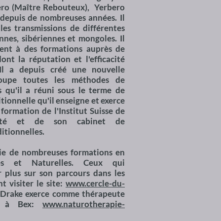
ero (Maître Rebouteux), Yerbero
 depuis de nombreuses années. Il
les transmissions de différentes
nnes, sibériennes et mongoles. Il
ment à des formations auprès de
ont la réputation et l'efficacité
 Il a depuis créé une nouvelle
roupe toutes les méthodes de
s qu'il a réuni sous le terme de
ionnelle qu'il enseigne et exerce
 formation de l'Institut Suisse de
ité et de son cabinet de
itionnelles.
ie de nombreuses formations en
les et Naturelles. Ceux qui
r plus sur son parcours dans les
t visiter le site:
www.cercle-du-
 Drake exerce comme thérapeute
t à Bex:
www.naturotherapie-