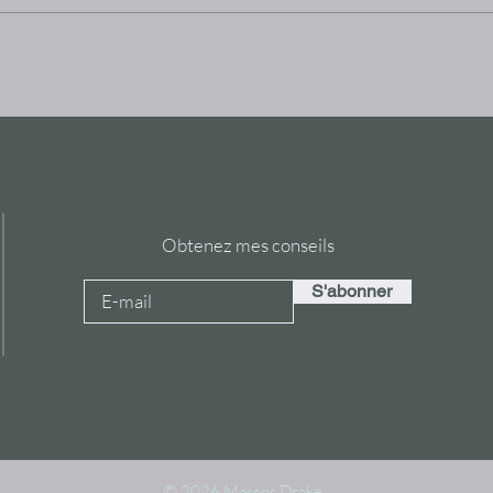
line et Arts
Stage du Maître Wang De Mi
urent Courau.
au Cercle du Dragon, avec
Marcos Drake, en 2009.
Obtenez mes conseils
S'abonner
© 2026 Marcos Drake.