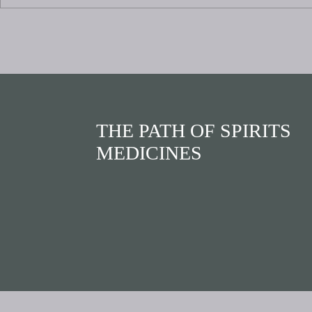
Marcos Drake: enthéogènes,
Chaos, discip
guérison, peuples premiers,
martiaux. La
spiritualité
THE PATH OF SPIRITS
MEDICINES