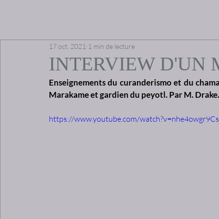
17 oct. 2021
1 min de lecture
INTERVIEW D'UN
Enseignements du curanderismo et du chamani
Marakame et gardien du peyotl. Par M. Drake.
https://www.youtube.com/watch?v=nhe4owgr9Cs