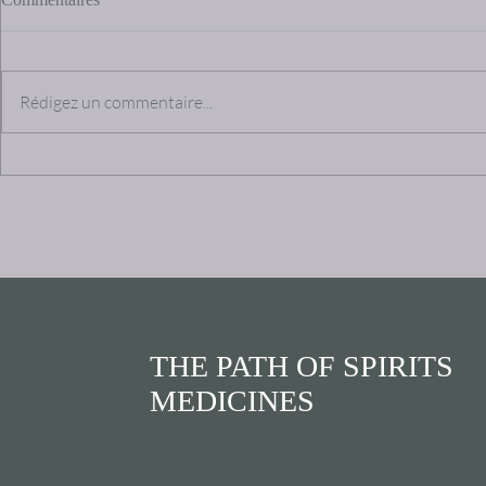
Rédigez un commentaire...
Marcos Drake: enthéogènes,
Chaos, discip
guérison, peuples premiers,
martiaux. La
spiritualité
THE PATH OF SPIRITS
MEDICINES