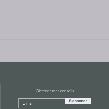
line et Arts
Stage du Maître Wang De Mi
urent Courau.
au Cercle du Dragon, avec
Marcos Drake, en 2009.
Obtenez mes conseils
S'abonner